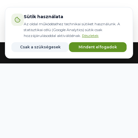
Sütik használata
Az oldal működéséhez technikai sütiket használunk. A
statisztikai célú (Google Analytics) sütik csak
hozzájárulásoddal aktiválódnak.
Részletek
Csak a szükségesek
Mindent elfogadok
Головна
Обладнання
Кермування
Бренди
Збережені
WWW.AGRIDER.HU