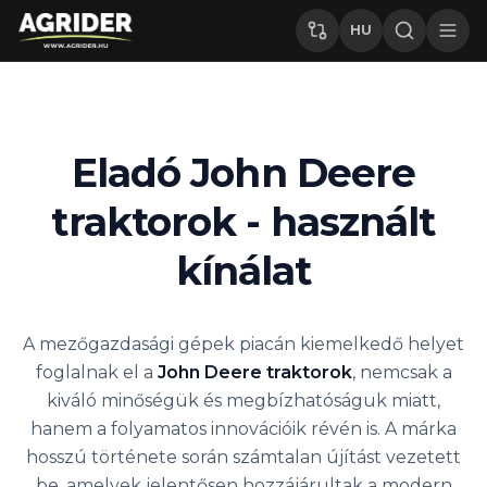
HU
Eladó John Deere
traktorok - használt
kínálat
A mezőgazdasági gépek piacán kiemelkedő helyet
foglalnak el a
John Deere traktorok
, nemcsak a
kiváló minőségük és megbízhatóságuk miatt,
hanem a folyamatos innovációik révén is. A márka
hosszú története során számtalan újítást vezetett
be, amelyek jelentősen hozzájárultak a modern