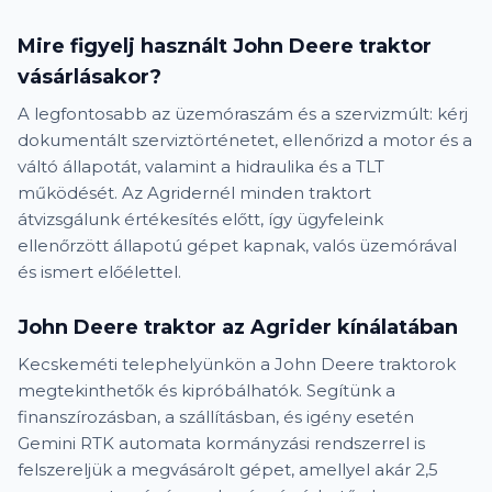
Mire figyelj használt John Deere traktor
vásárlásakor?
A legfontosabb az üzemóraszám és a szervizmúlt: kérj
dokumentált szerviztörténetet, ellenőrizd a motor és a
váltó állapotát, valamint a hidraulika és a TLT
működését. Az Agridernél minden traktort
átvizsgálunk értékesítés előtt, így ügyfeleink
ellenőrzött állapotú gépet kapnak, valós üzemórával
és ismert előélettel.
John Deere traktor az Agrider kínálatában
Kecskeméti telephelyünkön a John Deere traktorok
megtekinthetők és kipróbálhatók. Segítünk a
finanszírozásban, a szállításban, és igény esetén
Gemini RTK automata kormányzási rendszerrel is
felszereljük a megvásárolt gépet, amellyel akár 2,5