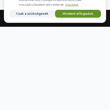
hozzájárulásoddal aktiválódnak.
Részletek
Csak a szükségesek
Mindent elfogadok
Főoldal
Gépek
Kormányzás
Márkák
Kedvencek
WWW.AGRIDER.HU
NYITVATARTÁS
Hétfő - Péntek:
08:00-16:30