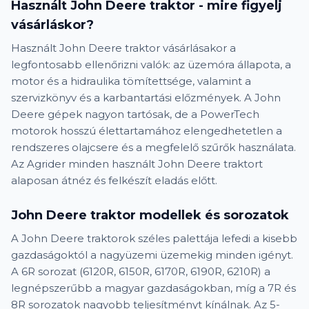
Használt John Deere traktor - mire figyelj
vásárláskor?
Használt John Deere traktor vásárlásakor a
legfontosabb ellenőrizni valók: az üzemóra állapota, a
motor és a hidraulika tömítettsége, valamint a
szervizkönyv és a karbantartási előzmények. A John
Deere gépek nagyon tartósak, de a PowerTech
motorok hosszú élettartamához elengedhetetlen a
rendszeres olajcsere és a megfelelő szűrők használata.
Az Agrider minden használt John Deere traktort
alaposan átnéz és felkészít eladás előtt.
John Deere traktor modellek és sorozatok
A John Deere traktorok széles palettája lefedi a kisebb
gazdaságoktól a nagyüzemi üzemekig minden igényt.
A 6R sorozat (6120R, 6150R, 6170R, 6190R, 6210R) a
legnépszerűbb a magyar gazdaságokban, míg a 7R és
8R sorozatok nagyobb teljesítményt kínálnak. Az 5-