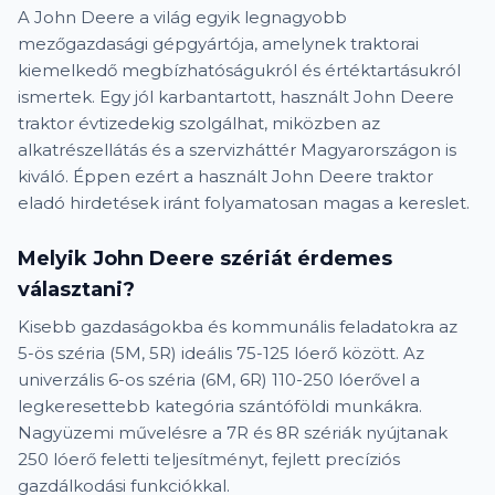
A John Deere a világ egyik legnagyobb
mezőgazdasági gépgyártója, amelynek traktorai
kiemelkedő megbízhatóságukról és értéktartásukról
ismertek. Egy jól karbantartott, használt John Deere
traktor évtizedekig szolgálhat, miközben az
alkatrészellátás és a szervizháttér Magyarországon is
kiváló. Éppen ezért a használt John Deere traktor
eladó hirdetések iránt folyamatosan magas a kereslet.
Melyik John Deere szériát érdemes
választani?
Kisebb gazdaságokba és kommunális feladatokra az
5-ös széria (5M, 5R) ideális 75-125 lóerő között. Az
univerzális 6-os széria (6M, 6R) 110-250 lóerővel a
legkeresettebb kategória szántóföldi munkákra.
Nagyüzemi művelésre a 7R és 8R szériák nyújtanak
250 lóerő feletti teljesítményt, fejlett precíziós
gazdálkodási funkciókkal.