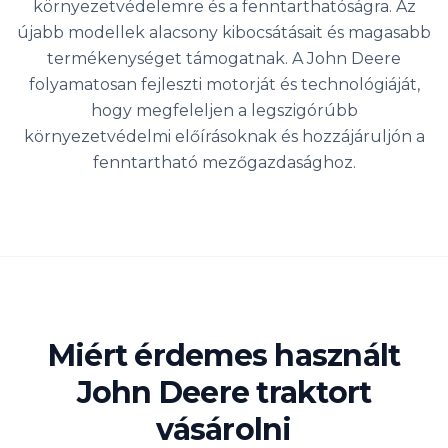
környezetvédelemre és a fenntarthatóságra. Az
újabb modellek alacsony kibocsátásait és magasabb
termékenységet támogatnak. A John Deere
folyamatosan fejleszti motorját és technológiáját,
hogy megfeleljen a legszigórúbb
környezetvédelmi előírásoknak és hozzájáruljón a
fenntartható mezőgazdasághoz.
Miért érdemes használt
John Deere traktort
vásárolni