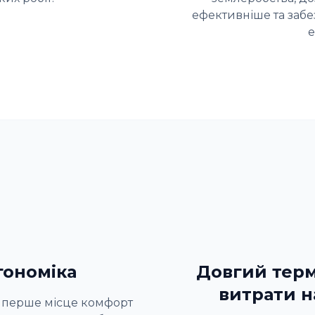
ефективніше та заб
е
гономіка
Довгий терм
витрати н
на перше місце комфорт