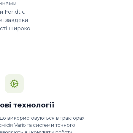
инами.
и Fendt є
кі завдяки
сті широко
ві технології
 що використовуються в тракторах
смісія Vario та системи точного
озволяють виконувати роботу