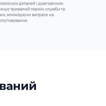
оякісних деталей і довговічних
печує тривалий термін служби та
ин, мінімізуючи витрати на
слуговування.
иваний