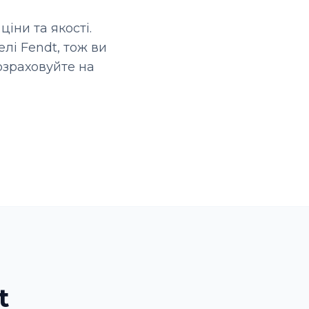
іни та якості.
лі Fendt, тож ви
Розраховуйте на
t