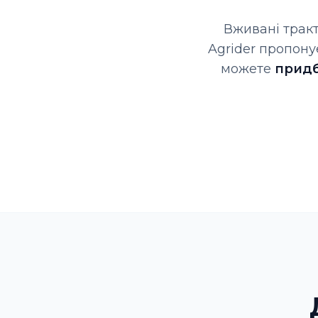
Вживані тракт
Agrider пропону
можете
придб