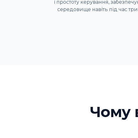
і простоту керування, забезпе
середовище навіть під час три
Чому 