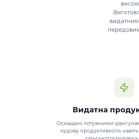
висок
Виготовл
видатними
передовим
Видатна продук
Оснащені потужними двигунами
чудову продуктивність навіть
сільськогосподарськ