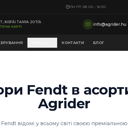
ПН-ПТ 08:00 - 16:30
, KISFÁI TANYA 207/A
info@agrider.hu
ТИ НА КАРТІ
КЕРУВАННЯ
БРЕНДИ
КОНТАКТИ
БЛОГ
ори Fendt в асорт
Agrider
Fendt відомі у всьому світі своєю преміальною