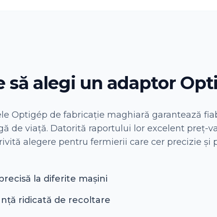
e să alegi un adaptor Opt
e Optigép de fabricație maghiară garantează fiabi
ă de viață. Datorită raportului lor excelent preț-v
ivită alegere pentru fermierii care cer precizie și
precisă la diferite mașini
ță ridicată de recoltare