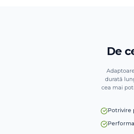
De c
Adaptoarel
durată lung
cea mai potr
Potrivire 
Performan