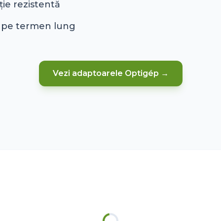
ie rezistentă
e pe termen lung
Vezi adaptoarele Optigép →