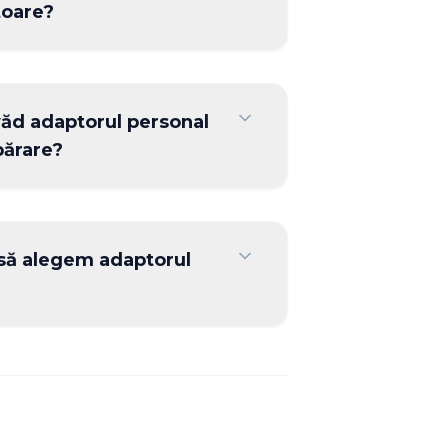
toare?
pot fi comandate pentru
bine, precum Claas, John Deere,
 văd adaptorul personal
etc., cu cadrul de conectare și
părare?
toare.
pot fi văzute personal la o oră
 să ne contactați pentru a
 să alegem adaptorul
ă vă va ajuta să selectați
ivește cel mai bine nevoilor
lor existente și fluxului de