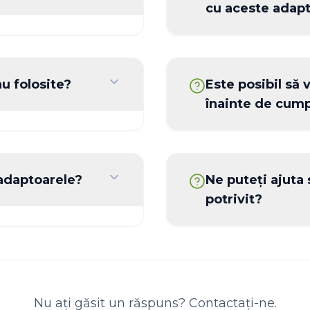
cu aceste adap
re Optigép pentru
ntru porumb și
Adaptoarele Optigép 
chipate, în diverse
diverse tipuri de com
u folosite?
Este posibil să
rânduri.
New Holland, Case IH 
înainte de cum
transmisia corespunză
Optigép noi, cât și
tuală este
Da, toate adaptoarele 
crierea produsului.
prestabilită. Vă rugăm
 adaptoarele?
Ne puteți ajuta
programa o vizită.
potrivit?
erificarea lanțului și
 precum și înlocuirea
Desigur! Echipa noastr
e pentru o durată
adaptorul care se potr
dumneavoastră, mașini
Nu ați găsit un răspuns? Contactați-ne.
lucru.