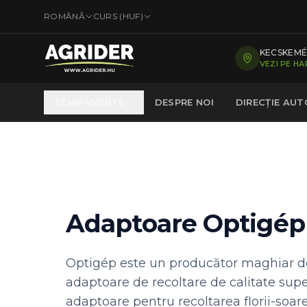
ROMÂNĂ
CURS (
HUF
)
KECSKEMÉT
VEZI PE H
ECHIPAMENTE
DESPRE NOI
DIRECȚIE AU
Adaptoare Optigép 
Optigép este un producător maghiar de u
adaptoare de recoltare de calitate sup
adaptoare pentru recoltarea florii-soar