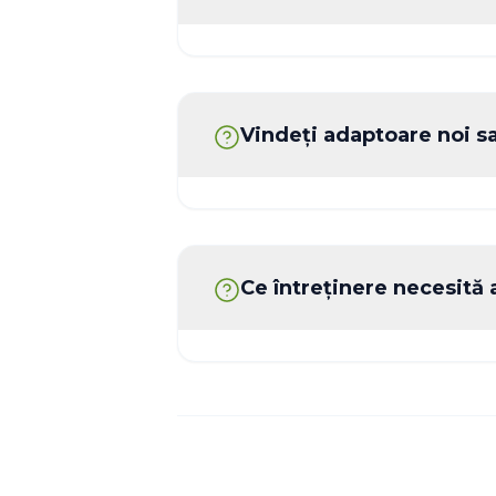
Gama noastră include adaptoa
floarea-soarelui, adaptoare pe
adaptoare de recoltare special e
Vindeți adaptoare noi sa
lățimi de lucru și distanțe între 
Sunt disponibile atât adaptoare 
folosite în stare bună. Starea ac
întotdeauna indicată clar în des
Ce întreținere necesită
Curățarea regulată, lubrifierea, v
a componentelor de transmisie,
pieselor de uzură sunt esențial
lungă de viață.