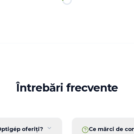
Întrebări frecvente
ptigép oferiți?
Ce mărci de co