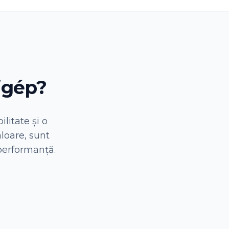
igép?
litate și o
aloare, sunt
 performanță.