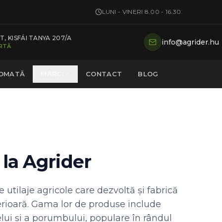
LUNI - VINERI 8.00 - 16.30
, KISFÁI TANYA 207/A
info@agrider.hu
ARTĂ
TOMATĂ
MĂRCI
CONTACT
BLOG
la Agrider
tilaje agricole care dezvoltă și fabrică
erioară. Gama lor de produse include
elui și a porumbului, populare în rândul