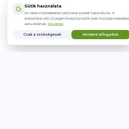
Sütik használata
Az oldal működéséhez technikai sütiket használunk. A
statisztikai célú (Google Analytics) sütik csak hozzájárulásoddal
aktiválódnak.
Részletek
Csak a szükségesek
Mindent elfogadok
ORE DE 