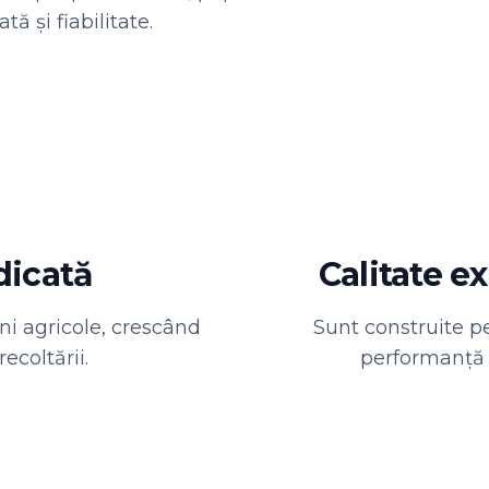
ă și fiabilitate.
dicată
Calitate ex
ini agricole, crescând
Sunt construite pe
recoltării.
performanță fi