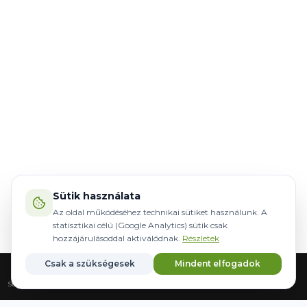
Sütik használata
Az oldal működéséhez technikai sütiket használunk. A
statisztikai célú (Google Analytics) sütik csak
hozzájárulásoddal aktiválódnak.
Részletek
Csak a szükségesek
Mindent elfogadok
Strona główna
Sprzęt
Sterowanie
Marki
Zapisane