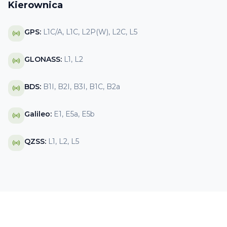
Kierownica
GPS
:
L1C/A, L1C, L2P(W), L2C, L5
GLONASS
:
L1, L2
BDS
:
B1I, B2I, B3I, B1C, B2a
Galileo
:
E1, E5a, E5b
QZSS
:
L1, L2, L5