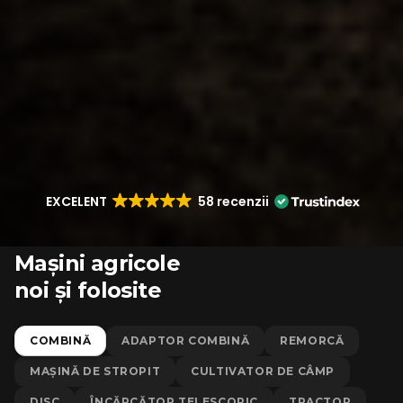
EXCELENT
58 recenzii
Mașini agricole
noi și folosite
COMBINĂ
ADAPTOR COMBINĂ
REMORCĂ
MAȘINĂ DE STROPIT
CULTIVATOR DE CÂMP
DISC
ÎNCĂRCĂTOR TELESCOPIC
TRACTOR