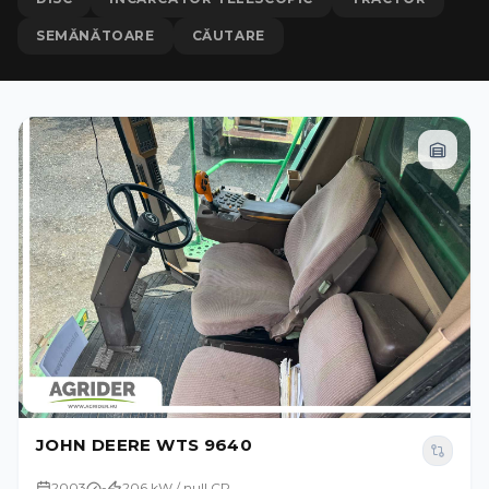
SEMĂNĂTOARE
CĂUTARE
JOHN DEERE WTS 9640
2003
-
206 kW / null CP