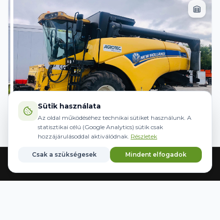
Sütik használata
Az oldal működéséhez technikai sütiket használunk. A
statisztikai célú (Google Analytics) sütik csak
hozzájárulásoddal aktiválódnak.
Részletek
NEW HOLLAND CX 6090
Csak a szükségesek
Mindent elfogadok
2013
3755 h
220 kW / 300 CP
Acasă
Echipamente
Direcție
Mărci
Salvate
32 499 997 Ft
+
TVA
Preț: