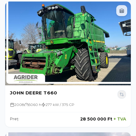
JOHN DEERE T660
2008
5060 h
277 kW / 375 CP
28 500 000 Ft
+
TVA
Preț: