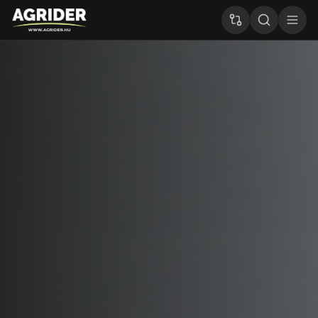
Agrider - Mașini agricole noi și folosite, tractoare, comb