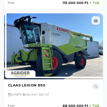
115 000 000 Ft
+
TVA
Preț:
CLAAS LEXION 650
2016
-
264 kW / 360 CP
68 000 000 Ft
+
TVA
Preț: