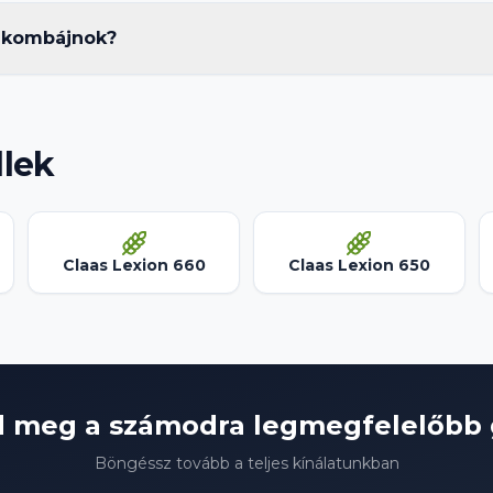
n kombájnok?
lek
Claas Lexion 660
Claas Lexion 650
d meg a számodra legmegfelelőbb
Böngéssz tovább a teljes kínálatunkban