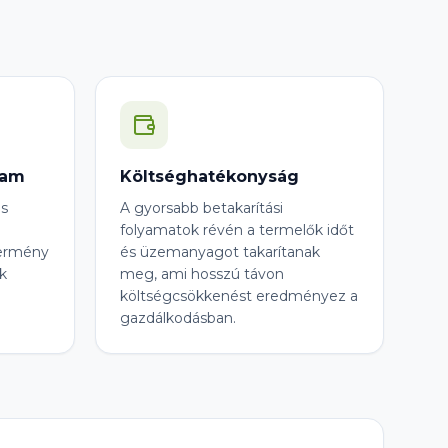
zam
Költséghatékonyság
és
A gyorsabb betakarítási
folyamatok révén a termelők időt
ermény
és üzemanyagot takarítanak
k
meg, ami hosszú távon
költségcsökkenést eredményez a
gazdálkodásban.