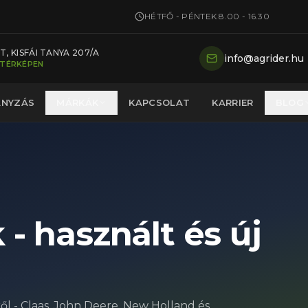
HÉTFŐ - PÉNTEK 8.00 - 16.30
, KISFÁI TANYA 207/A
info@agrider.hu
 TÉRKÉPEN
ÁNYZÁS
MÁRKÁK
KAPCSOLAT
KARRIER
BLOG
- használt és új
ől - Claas, John Deere, New Holland és