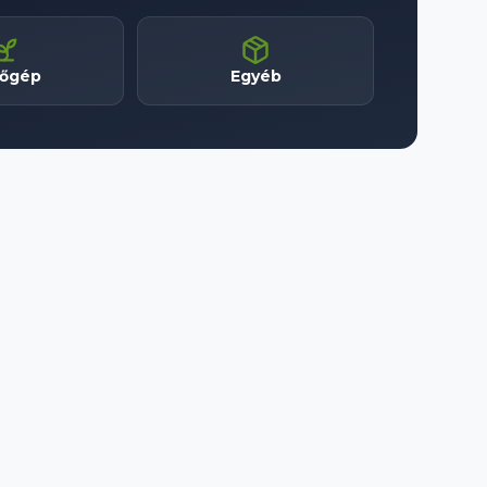
tőgép
Egyéb