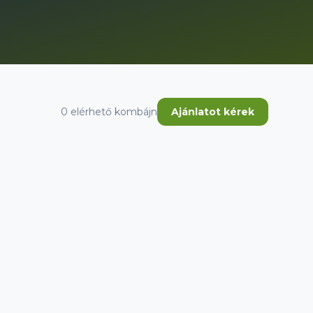
0
elérhető kombájn
Ajánlatot kérek