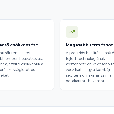
erő csökkentése
Magasabb termésho
tizált rendszerei
A precíziós beállításoknak 
bb emberi beavatkozást
fejlett technológiának
nek, ezáltal csökkentik a
köszönhetően kevesebb t
rő szükségletet és
vész kárba, így a kombájno
geket.
segítenek maximalizálni a
betakarított hozamot.