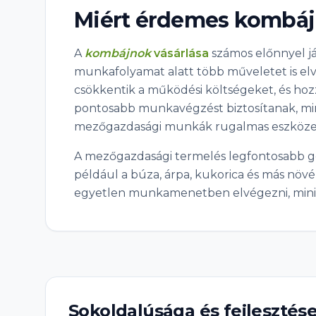
Miért érdemes kombájn
A
kombájnok
vásárlása
számos előnnyel j
munkafolyamat alatt több műveletet is elv
csökkentik a működési költségeket, és h
pontosabb munkavégzést biztosítanak, min
mezőgazdasági munkák rugalmas eszközei
A mezőgazdasági termelés legfontosabb gé
például a búza, árpa, kukorica és más növ
egyetlen munkamenetben elvégezni, minimal
Sokoldalúsága és fejlesztés