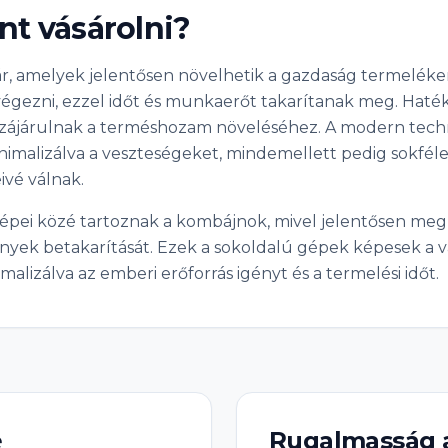
t vásárolni?
ár, amelyek jelentősen növelhetik a gazdaság termelék
égezni, ezzel időt és munkaerőt takarítanak meg. Haté
ozzájárulnak a terméshozam növeléséhez. A modern te
imalizálva a veszteségeket, mindemellett pedig sokfél
vé válnak.
pei közé tartoznak a kombájnok, mivel jelentősen megkö
ények betakarítását. Ezek a sokoldalú gépek képesek a v
izálva az emberi erőforrás igényt és a termelési időt.
e
Rugalmasság a