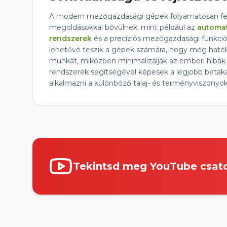
A modern mezőgazdasági gépek folyamatosan fejl
megoldásokkal bővülnek, mint például az
automat
rendszerek
és a precíziós mezőgazdasági funkció
lehetővé teszik a gépek számára, hogy még haté
munkát, miközben minimalizálják az emberi hibák e
rendszerek segítségével képesek a legjobb betakar
alkalmazni a különböző talaj- és terményviszonyo
Tekintsd meg YouTube csat