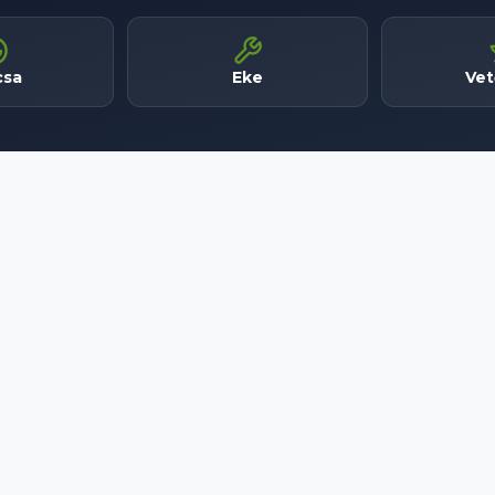
csa
Eke
Ve