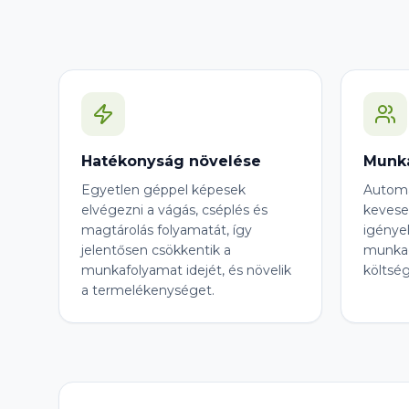
Hatékonyság növelése
Munka
Egyetlen géppel képesek
Automa
elvégezni a vágás, cséplés és
kevese
magtárolás folyamatát, így
igényel
jelentősen csökkentik a
munkae
munkafolyamat idejét, és növelik
költsé
a termelékenységet.