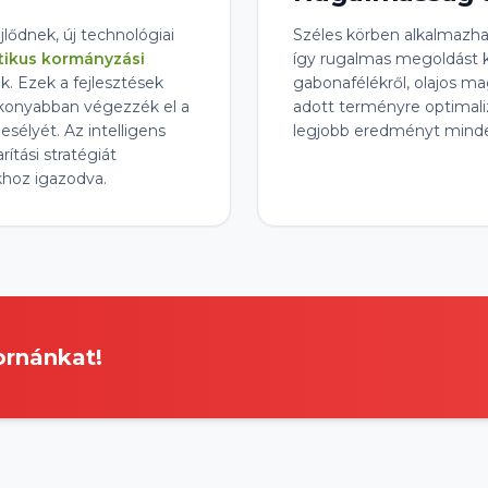
ődnek, új technológiai
Széles körben alkalmazha
ikus kormányzási
így rugalmas megoldást 
k. Ezek a fejlesztések
gabonafélékről, olajos ma
konyabban végezzék el a
adott terményre optimaliz
sélyét. Az intelligens
legjobb eredményt minden
ítási stratégiát
khoz igazodva.
ornánkat!