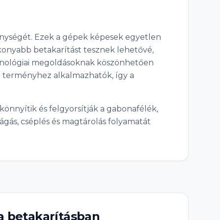
enységét. Ezek a gépek képesek egyetlen
konyabb betakarítást tesznek lehetővé,
chnológiai megoldásoknak köszönhetően
e terményhez alkalmazhatók, így a
nnyítik és felgyorsítják a gabonafélék,
ágás, cséplés és magtárolás folyamatát
 betakarításban