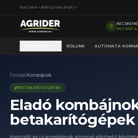
MAGYAR
ÁRFOLYAM (
HUF
)
KECSKEMÉT
MUTASD A
GÉPKÍNÁLAT
RÓLUNK
AUTOMATA KORM
Főoldal
/
Kombájnok
BETAKARÍTÓGÉPEK
Eladó kombájnok 
betakarítógépek
Használt és új kombájnok azonnal elérhető készletr