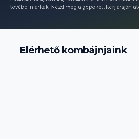
további márkák. Nézd meg a gépeket, kérj árajánlatot
Elérhető kombájnjaink