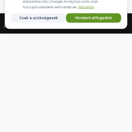
statisztikai célú (Google Analytics) sütik csak
hozzájárulásoddal aktiválódnak.
Részletek
Csak a szükségesek
Mindent elfogadok
Strona główna
Sprzęt
Sterowanie
Marki
Zapisane
WWW.AGRIDER.HU
GODZINY OTWARCIA
Pon-Pt:
08:00-16:30