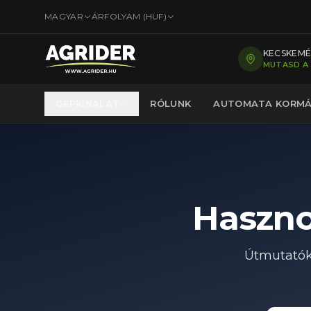
MAGYAR
ÁRFOLYAM (
HUF
)
KECSKEMÉT
MUTASD A
GÉPKÍNÁLAT
RÓLUNK
AUTOMATA KORM
Haszno
Útmutatók