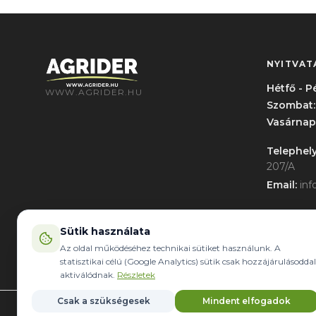
NYITVAT
Hétfő - P
WWW.AGRIDER.HU
Szombat:
Vasárnap
Telephely
207/A
Email:
inf
Sütik használata
Az oldal működéséhez technikai sütiket használunk. A
statisztikai célú (Google Analytics) sütik csak hozzájárulásoddal
aktiválódnak.
Részletek
Csak a szükségesek
Mindent elfogadok