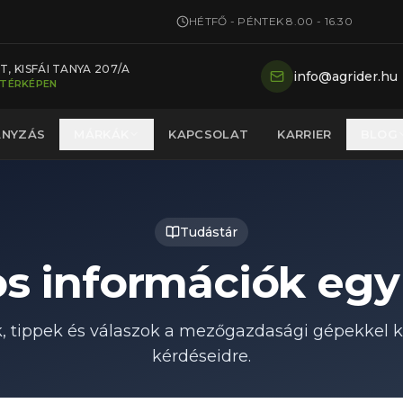
HÉTFŐ - PÉNTEK 8.00 - 16.30
, KISFÁI TANYA 207/A
info@agrider.hu
 TÉRKÉPEN
ÁNYZÁS
MÁRKÁK
KAPCSOLAT
KARRIER
BLOG
Tudástár
s információk egy
, tippek és válaszok a mezőgazdasági gépekkel k
kérdéseidre.