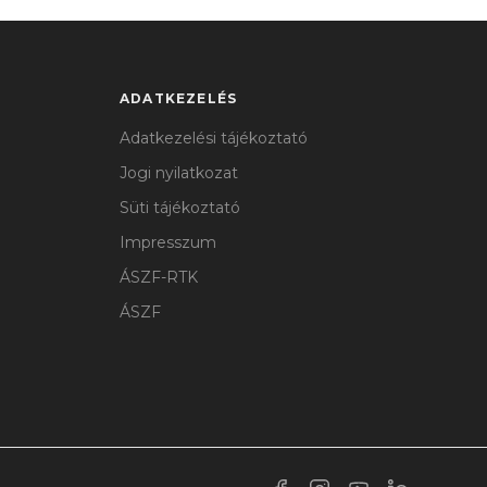
ADATKEZELÉS
Adatkezelési tájékoztató
Jogi nyilatkozat
Süti tájékoztató
Impresszum
ÁSZF-RTK
ÁSZF