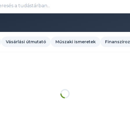
Vásárlási útmutató
Műszaki ismeretek
Finanszíro