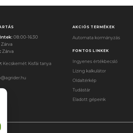
ARTÁS
AKCIÓS TERMÉKEK
éntek:
08:00-16:30
Automata kormányzás
Zárva
FONTOS LINKEK
:
Zárva
Ingyenes értékbecslő
:
Kecskemét Kisfái tanya
Lízing kalkulátor
o@agrider.hu
Oldaltérkép
Tudástár
Eladott gépeink