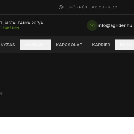
HÉTFŐ - PÉNTEK 8.00 - 16.30
, KISFÁI TANYA 207/A
info@agrider.hu
 TÉRKÉPEN
ÁNYZÁS
MÁRKÁK
KAPCSOLAT
KARRIER
BLOG
k