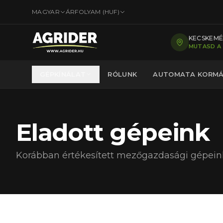
MAGYAR
ÁRFOLYAM (
HUF
)
KECSKEMÉT
MUTASD A
GÉPKÍNÁLAT
RÓLUNK
AUTOMATA KORM
Eladott gépeink
Korábban értékesített mezőgazdasági gépein