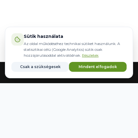
Sütik használata
Az oldal működéséhez technikai sütiket használunk. A
statisztikai célú (Google Analytics) sütik csak
hozzájárulásoddal aktiválódnak.
Részletek
Csak a szükségesek
Mindent elfogadok
Főoldal
Gépek
Kormányzás
Márkák
Kedvencek