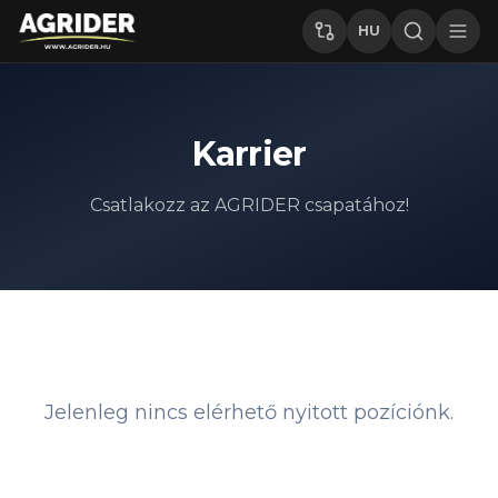
HU
Karrier
Csatlakozz az AGRIDER csapatához!
Jelenleg nincs elérhető nyitott pozíciónk.