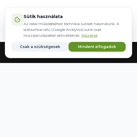
Sütik használata
Az oldal működéséhez technikai sütiket használunk. A
statisztikai célú (Google Analytics) sütik csak
hozzájárulásoddal aktiválódnak.
Részletek
Csak a szükségesek
Mindent elfogadok
Головна
Обладнання
Кермування
Бренди
Збережені
WWW.AGRIDER.HU