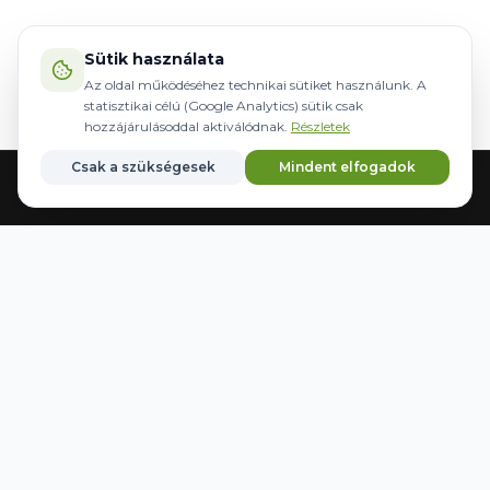
Sütik használata
Az oldal működéséhez technikai sütiket használunk. A
statisztikai célú (Google Analytics) sütik csak
hozzájárulásoddal aktiválódnak.
Részletek
Csak a szükségesek
Mindent elfogadok
Acasă
Echipamente
Direcție
Mărci
Salvate
WWW.AGRIDER.HU