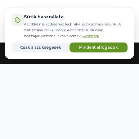
Sütik használata
Az oldal működéséhez technikai sütiket használunk. A
statisztikai célú (Google Analytics) sütik csak
hozzájárulásoddal aktiválódnak.
Részletek
Csak a szükségesek
Mindent elfogadok
Acasă
Echipamente
Direcție
Mărci
Salvate
WWW.AGRIDER.HU