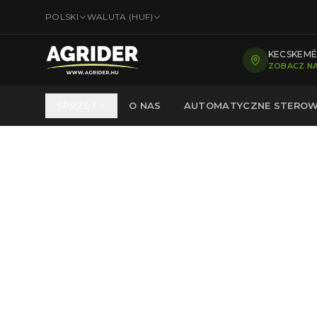
POLSKI
WALUTA (
HUF
)
KECSKEMÉT
ZOBACZ NA
SPRZĘT
O NAS
AUTOMATYCZNE STEROW