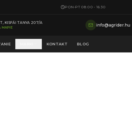
PON-PT 08:00 - 16:30
, KISFÁI TANYA 207/A
info@agrider.hu
 MAPIE
ANIE
MARKI
KONTAKT
BLOG