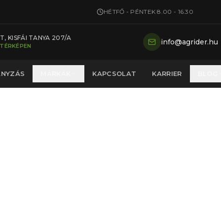
HÉTFŐ - PÉNTEK 8.00 - 16.30
, KISFÁI TANYA 207/A
info@agrider.hu
 TÉRKÉPEN
ÁNYZÁS
MÁRKÁK
KAPCSOLAT
KARRIER
BLOG