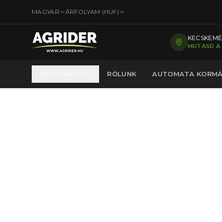
MAGYAR
ÁRFOLYAM (
HUF
)
KECSKEMÉT
MUTASD A
GÉPKÍNÁLAT
RÓLUNK
AUTOMATA KORM