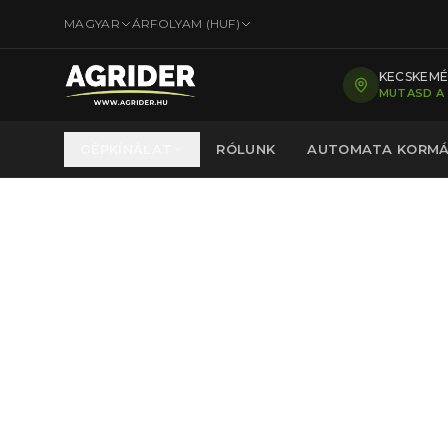
MAGYAR
ÁRFOLYAM (
HUF
)
KECSKEMÉT
MUTASD A
GÉPKÍNÁLAT
RÓLUNK
AUTOMATA KORM