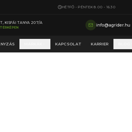
HÉTFŐ - PÉNTEK 8.00 - 16.30
, KISFÁI TANYA 207/A
info@agrider.hu
 TÉRKÉPEN
ÁNYZÁS
MÁRKÁK
KAPCSOLAT
KARRIER
BLOG