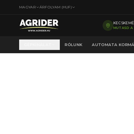
MAGYAR
ÁRFOLYAM (
HUF
)
KECSKEMÉT
MUTASD A
GÉPKÍNÁLAT
RÓLUNK
AUTOMATA KORM