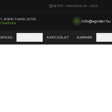
HÉTFŐ - PÉNTEK 8.00 - 16.30
, KISFÁI TANYA 207/A
info@agrider.hu
 TÉRKÉPEN
ÁNYZÁS
MÁRKÁK
KAPCSOLAT
KARRIER
BLOG