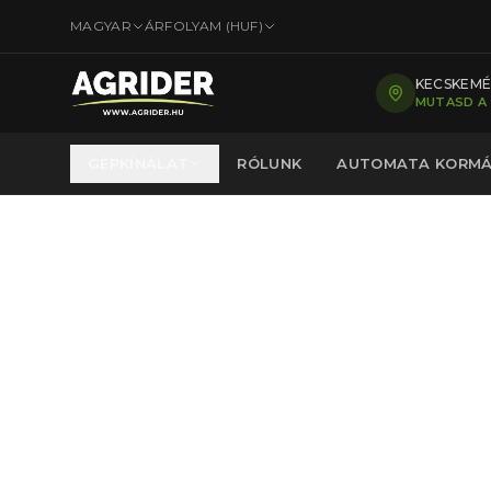
MAGYAR
ÁRFOLYAM (
HUF
)
KECSKEMÉT
MUTASD A
GÉPKÍNÁLAT
RÓLUNK
AUTOMATA KORM