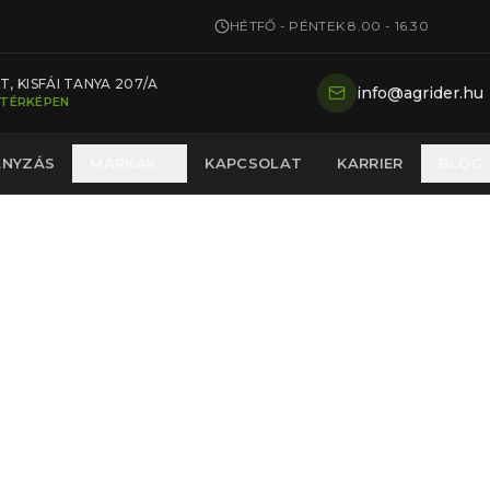
HÉTFŐ - PÉNTEK 8.00 - 16.30
, KISFÁI TANYA 207/A
info@agrider.hu
 TÉRKÉPEN
ÁNYZÁS
MÁRKÁK
KAPCSOLAT
KARRIER
BLOG