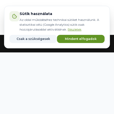
Sütik használata
Az oldal működéséhez technikai sütiket használunk. A
statisztikai célú (Google Analytics) sütik csak
hozzájárulásoddal aktiválódnak.
Részletek
Csak a szükségesek
Mindent elfogadok
Home
Equipment
Steering
Brands
Favorites
WWW.AGRIDER.HU