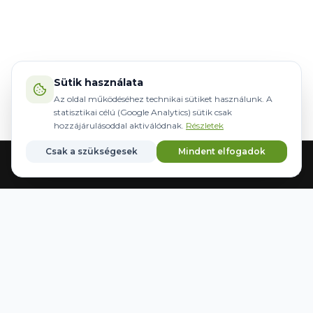
Sütik használata
Az oldal működéséhez technikai sütiket használunk. A
statisztikai célú (Google Analytics) sütik csak
hozzájárulásoddal aktiválódnak.
Részletek
Csak a szükségesek
Mindent elfogadok
Főoldal
Gépek
Kormányzás
Márkák
Kedvencek