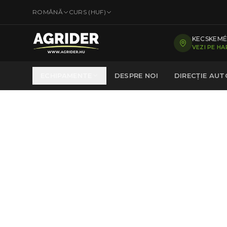
ROMÂNĂ
CURS (
HUF
)
KECSKEMÉT
VEZI PE H
ECHIPAMENTE
DESPRE NOI
DIRECȚIE AU