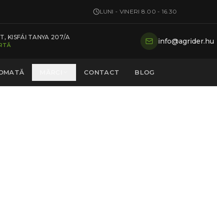
LUNI - VINERI 8.00 - 16.30
, KISFÁI TANYA 207/A
info@agrider.hu
ARTĂ
TOMATĂ
MĂRCI
CONTACT
BLOG