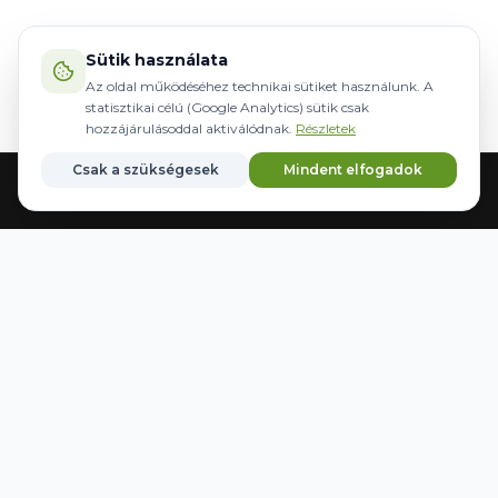
Sütik használata
Az oldal működéséhez technikai sütiket használunk. A
statisztikai célú (Google Analytics) sütik csak
hozzájárulásoddal aktiválódnak.
Részletek
Csak a szükségesek
Mindent elfogadok
Acasă
Echipamente
Direcție
Mărci
Salvate
WWW.AGRIDER.HU