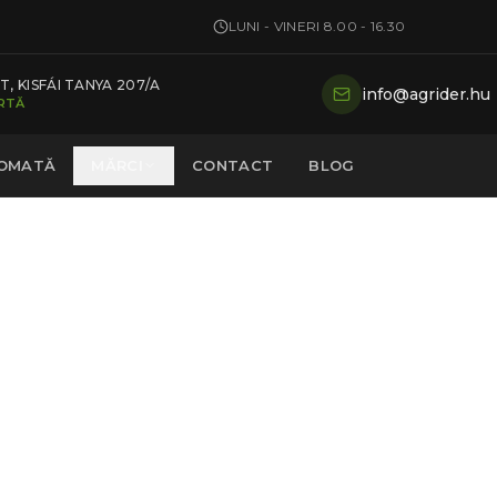
LUNI - VINERI 8.00 - 16.30
, KISFÁI TANYA 207/A
info@agrider.hu
ARTĂ
TOMATĂ
MĂRCI
CONTACT
BLOG