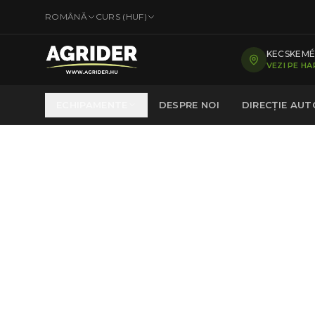
ROMÂNĂ
CURS (
HUF
)
KECSKEMÉT
VEZI PE H
ECHIPAMENTE
DESPRE NOI
DIRECȚIE AU