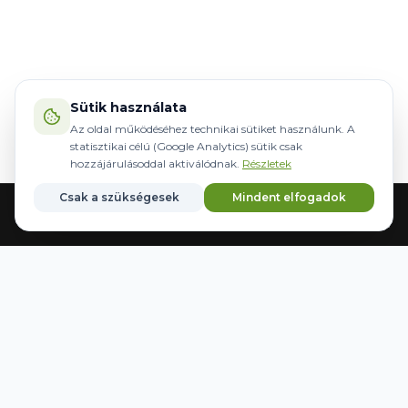
Sütik használata
Az oldal működéséhez technikai sütiket használunk. A
statisztikai célú (Google Analytics) sütik csak
hozzájárulásoddal aktiválódnak.
Részletek
Csak a szükségesek
Mindent elfogadok
Főoldal
Gépek
Kormányzás
Márkák
Kedvencek