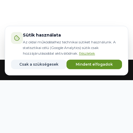
Sütik használata
Az oldal működéséhez technikai sütiket használunk. A
statisztikai célú (Google Analytics) sütik csak
hozzájárulásoddal aktiválódnak.
Részletek
Csak a szükségesek
Mindent elfogadok
Főoldal
Gépek
Kormányzás
Márkák
Kedvencek