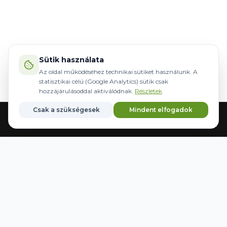
Sütik használata
Az oldal működéséhez technikai sütiket használunk. A
statisztikai célú (Google Analytics) sütik csak
hozzájárulásoddal aktiválódnak.
Részletek
Csak a szükségesek
Mindent elfogadok
Főoldal
Gépek
Kormányzás
Márkák
Kedvencek