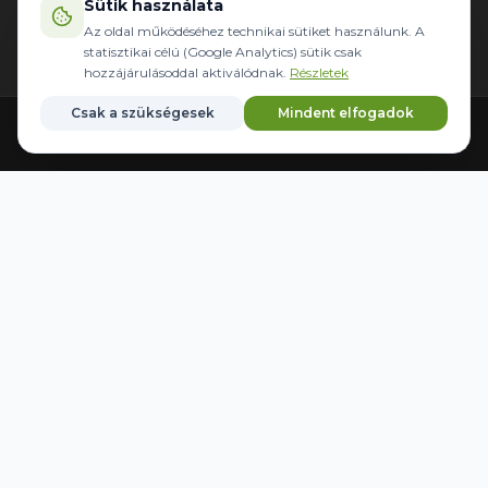
Sütik használata
Az oldal működéséhez technikai sütiket használunk. A
statisztikai célú (Google Analytics) sütik csak
NYITVATARTÁS
hozzájárulásoddal aktiválódnak.
Részletek
Hétfő - Péntek:
08:00-16:30
Csak a szükségesek
Mindent elfogadok
Szombat:
Zárva
Főoldal
Gépek
Kormányzás
Márkák
Kedvencek
Vasárnap:
Zárva
Telephely:
Kecskemét Kisfái tanya 207/A
Email:
info@agrider.hu
AKCIÓS TERMÉKEK
Automata kormányzás
FONTOS LINKEK
Ingyenes értékbecslő
Lízing kalkulátor
Oldaltérkép