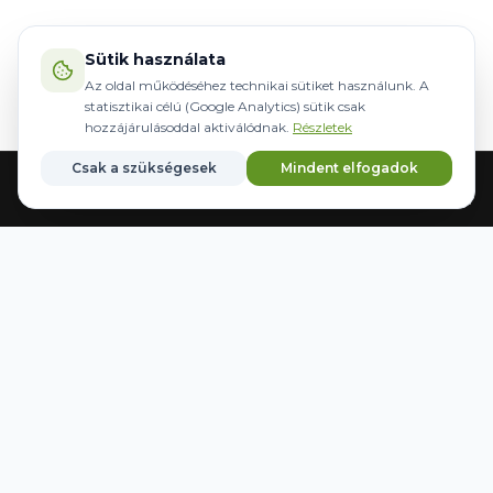
Sütik használata
Az oldal működéséhez technikai sütiket használunk. A
statisztikai célú (Google Analytics) sütik csak
hozzájárulásoddal aktiválódnak.
Részletek
Csak a szükségesek
Mindent elfogadok
Головна
Обладнання
Кермування
Бренди
Збережені
WWW.AGRIDER.HU