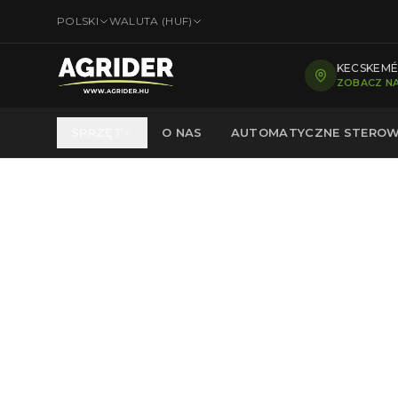
POLSKI
WALUTA (
HUF
)
KECSKEMÉT
ZOBACZ NA
SPRZĘT
O NAS
AUTOMATYCZNE STEROW