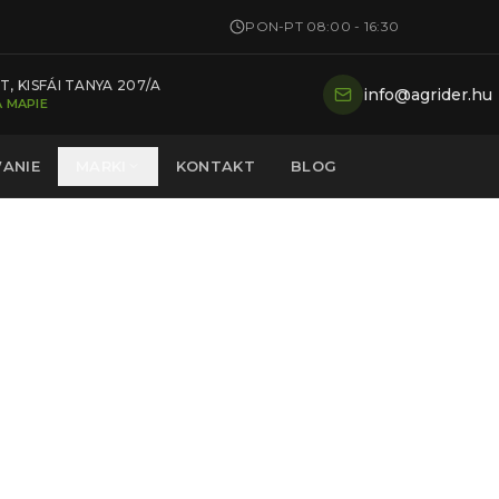
PON-PT 08:00 - 16:30
, KISFÁI TANYA 207/A
info@agrider.hu
 MAPIE
ANIE
MARKI
KONTAKT
BLOG