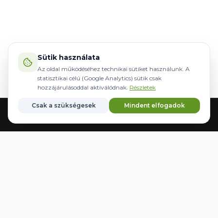
Sütik használata
Az oldal működéséhez technikai sütiket használunk. A
statisztikai célú (Google Analytics) sütik csak
hozzájárulásoddal aktiválódnak.
Részletek
Csak a szükségesek
Mindent elfogadok
Főoldal
Gépek
Kormányzás
Márkák
Kedvencek