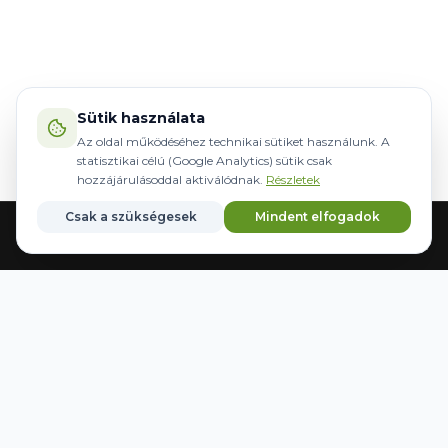
Sütik használata
Az oldal működéséhez technikai sütiket használunk. A
statisztikai célú (Google Analytics) sütik csak
hozzájárulásoddal aktiválódnak.
Részletek
Csak a szükségesek
Mindent elfogadok
Főoldal
Gépek
Kormányzás
Márkák
Kedvencek