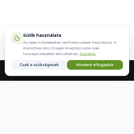
Sütik használata
Az oldal működéséhez technikai sütiket használunk. A
statisztikai célú (Google Analytics) sütik csak
hozzájárulásoddal aktiválódnak.
Részletek
Csak a szükségesek
Mindent elfogadok
Főoldal
Gépek
Kormányzás
Márkák
Kedvencek