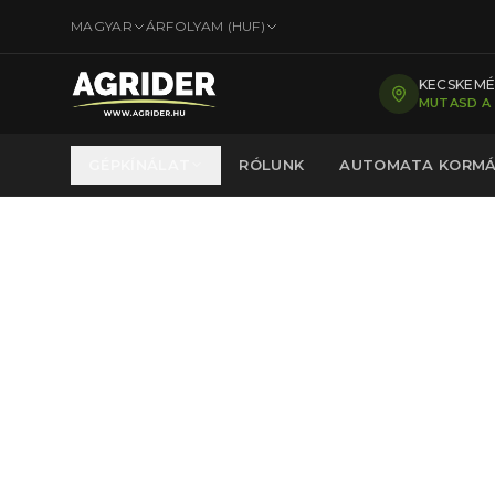
MAGYAR
ÁRFOLYAM (
HUF
)
KECSKEMÉT
MUTASD A
GÉPKÍNÁLAT
RÓLUNK
AUTOMATA KORM