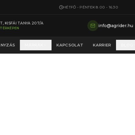
HÉTFŐ - PÉNTEK 8.00 - 16.30
, KISFÁI TANYA 207/A
info@agrider.hu
 TÉRKÉPEN
ÁNYZÁS
MÁRKÁK
KAPCSOLAT
KARRIER
BLOG