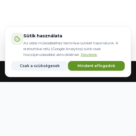
Sütik használata
Az oldal működéséhez technikai sütiket használunk. A
statisztikai célú (Google Analytics) sütik csak
hozzájárulásoddal aktiválódnak.
Részletek
Csak a szükségesek
Mindent elfogadok
Főoldal
Gépek
Kormányzás
Márkák
Kedvencek