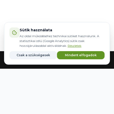
Sütik használata
Az oldal működéséhez technikai sütiket használunk. A
statisztikai célú (Google Analytics) sütik csak
hozzájárulásoddal aktiválódnak.
Részletek
Csak a szükségesek
Mindent elfogadok
Főoldal
Gépek
Kormányzás
Márkák
Kedvencek