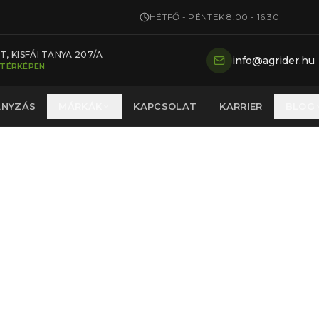
HÉTFŐ - PÉNTEK 8.00 - 16.30
, KISFÁI TANYA 207/A
info@agrider.hu
 TÉRKÉPEN
ÁNYZÁS
MÁRKÁK
KAPCSOLAT
KARRIER
BLOG