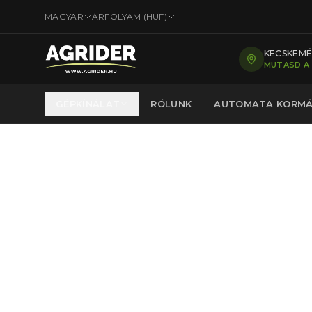
MAGYAR
ÁRFOLYAM (
HUF
)
KECSKEMÉT
MUTASD A
GÉPKÍNÁLAT
RÓLUNK
AUTOMATA KORM