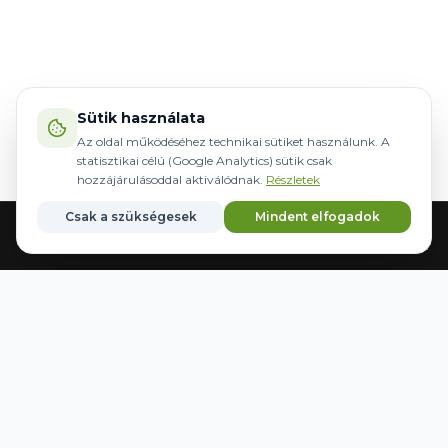
Sütik használata
Az oldal működéséhez technikai sütiket használunk. A
statisztikai célú (Google Analytics) sütik csak
hozzájárulásoddal aktiválódnak.
Részletek
Csak a szükségesek
Mindent elfogadok
Főoldal
Gépek
Kormányzás
Márkák
Kedvencek