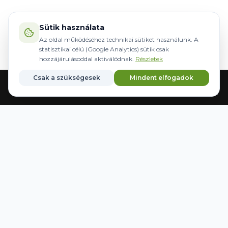
Sütik használata
Az oldal működéséhez technikai sütiket használunk. A
statisztikai célú (Google Analytics) sütik csak
hozzájárulásoddal aktiválódnak.
Részletek
Csak a szükségesek
Mindent elfogadok
Головна
Обладнання
Кермування
Бренди
Збережені
WWW.AGRIDER.HU