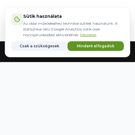
Sütik használata
Az oldal működéséhez technikai sütiket használunk. A
statisztikai célú (Google Analytics) sütik csak
hozzájárulásoddal aktiválódnak.
Részletek
Csak a szükségesek
Mindent elfogadok
Головна
Обладнання
Кермування
Бренди
Збережені
WWW.AGRIDER.HU