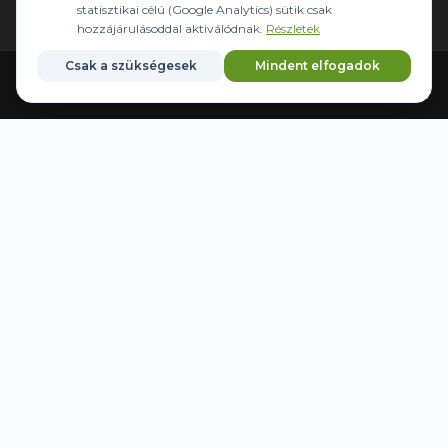
statisztikai célú (Google Analytics) sütik csak
ГОДИНИ РОБОТИ
hozzájárulásoddal aktiválódnak.
Részletek
Пн-Пт:
08:00-16:30
Csak a szükségesek
Mindent elfogadok
Субота:
Зачинено
Головна
Обладнання
Кермування
Бренди
Збережені
Неділя:
Зачинено
Локація:
Kecskemét Kisfái tanya 207/A
Email:
info@agrider.hu
ВИДІЛЕНІ ПРОДУКТИ
Автоматичне керування
ВАЖЛИВІ ПОСИЛАННЯ
Карта сайту
База знань
Продані машини