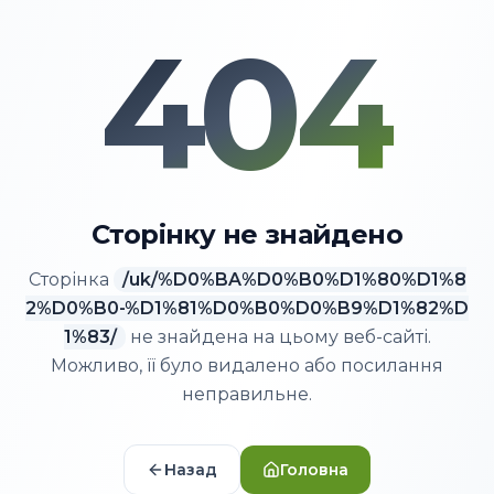
404
Сторінку не знайдено
Сторінка
/
uk/%D0%BA%D0%B0%D1%80%D1%8
2%D0%B0-%D1%81%D0%B0%D0%B9%D1%82%D
1%83/
не знайдена на цьому веб-сайті.
Можливо, її було видалено або посилання
неправильне.
Назад
Головна