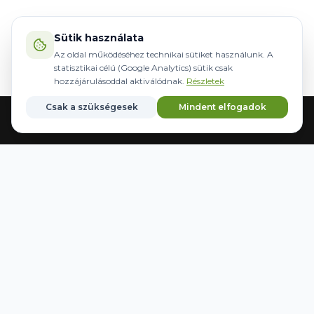
Sütik használata
Az oldal működéséhez technikai sütiket használunk. A
statisztikai célú (Google Analytics) sütik csak
hozzájárulásoddal aktiválódnak.
Részletek
Csak a szükségesek
Mindent elfogadok
Acasă
Echipamente
Direcție
Mărci
Salvate
WWW.AGRIDER.HU