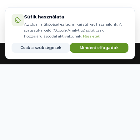
Sütik használata
Az oldal működéséhez technikai sütiket használunk. A
statisztikai célú (Google Analytics) sütik csak
hozzájárulásoddal aktiválódnak.
Részletek
Csak a szükségesek
Mindent elfogadok
Acasă
Echipamente
Direcție
Mărci
Salvate
WWW.AGRIDER.HU