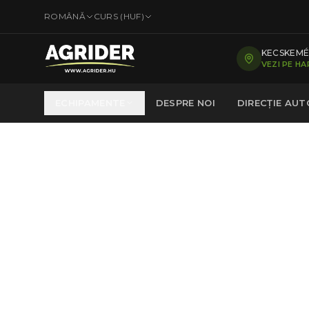
ROMÂNĂ
CURS (
HUF
)
KECSKEMÉT
VEZI PE H
ECHIPAMENTE
DESPRE NOI
DIRECȚIE AU