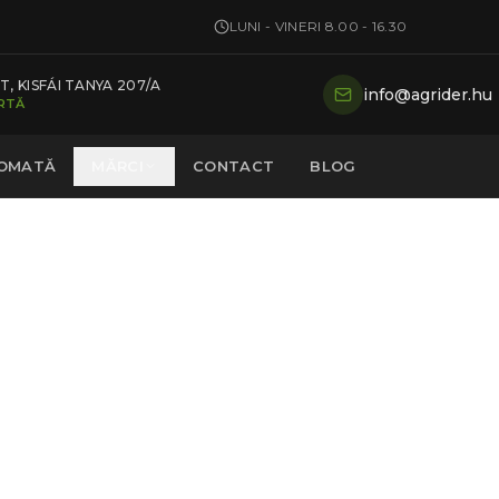
LUNI - VINERI 8.00 - 16.30
, KISFÁI TANYA 207/A
info@agrider.hu
ARTĂ
TOMATĂ
MĂRCI
CONTACT
BLOG