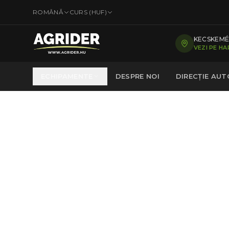
ROMÂNĂ
CURS (
HUF
)
KECSKEMÉT
VEZI PE H
ECHIPAMENTE
DESPRE NOI
DIRECȚIE AU