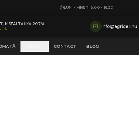
LUNI - VINERI 8.00 - 16.30
, KISFÁI TANYA 207/A
info@agrider.hu
ARTĂ
TOMATĂ
MĂRCI
CONTACT
BLOG