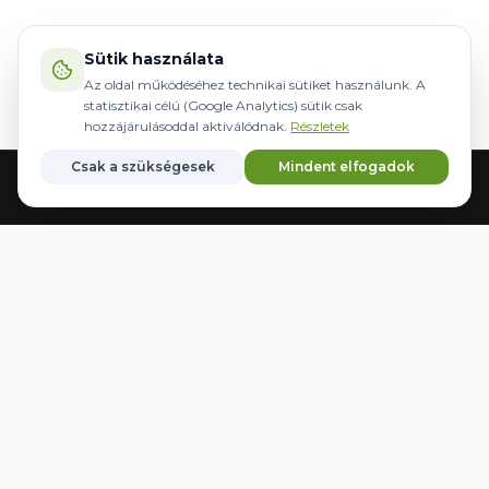
Sütik használata
Az oldal működéséhez technikai sütiket használunk. A
statisztikai célú (Google Analytics) sütik csak
hozzájárulásoddal aktiválódnak.
Részletek
Csak a szükségesek
Mindent elfogadok
Acasă
Echipamente
Direcție
Mărci
Salvate
WWW.AGRIDER.HU