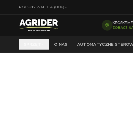
POLSKI
WALUTA (
HUF
)
KECSKEMÉT
ZOBACZ NA
SPRZĘT
O NAS
AUTOMATYCZNE STEROW