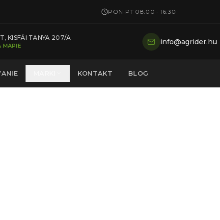
PON-PT 08:00 - 16:30
, KISFÁI TANYA 207/A
info@agrider.hu
 MAPIE
ANIE
MARKI
KONTAKT
BLOG